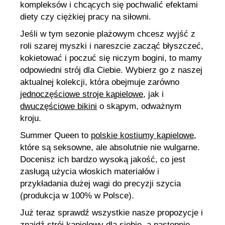
kompleksów i chcących się pochwalić efektami
diety czy ciężkiej pracy na siłowni.
Jeśli w tym sezonie plażowym chcesz wyjść z
roli szarej myszki i nareszcie zacząć błyszczeć,
kokietować i poczuć się niczym bogini, to mamy
odpowiedni strój dla Ciebie. Wybierz go z naszej
aktualnej kolekcji, która obejmuje zarówno
jednoczęściowe stroje kąpielowe
, jak i
dwuczęściowe bikini
o skąpym, odważnym
kroju.
Summer Queen to
polskie kostiumy kąpielowe
,
które są seksowne, ale absolutnie nie wulgarne.
Docenisz ich bardzo wysoką jakość, co jest
zasługą użycia włoskich materiałów i
przykładania dużej wagi do precyzji szycia
(produkcja w 100% w Polsce).
Już teraz sprawdź wszystkie nasze propozycje i
znajdź strój kąpielowy dla siebie, a następnie