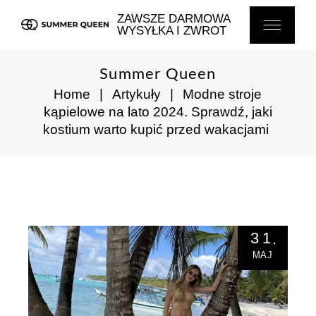
Skip
to
ZAWSZE DARMOWA
the
WYSYŁKA I ZWROT
content
Summer Queen
Home
Artykuły
Modne stroje
kąpielowe na lato 2024. Sprawdź, jaki
kostium warto kupić przed wakacjami
31
MAJ