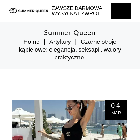
Skip
to
ZAWSZE DARMOWA
the
WYSYŁKA I ZWROT
content
Summer Queen
Home
Artykuły
Czarne stroje
kąpielowe: elegancja, seksapil, walory
praktyczne
04
MAR