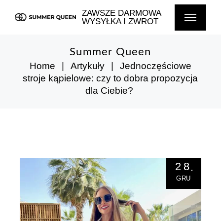
Skip
to
ZAWSZE DARMOWA
the
WYSYŁKA I ZWROT
content
Summer Queen
Home
Artykuły
Jednoczęściowe
stroje kąpielowe: czy to dobra propozycja
dla Ciebie?
28
GRU