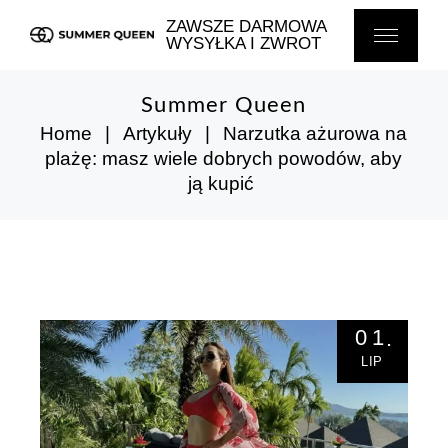
Skip
to
ZAWSZE DARMOWA
the
WYSYŁKA I ZWROT
content
Summer Queen
Home
Artykuły
Narzutka ażurowa na
plażę: masz wiele dobrych powodów, aby
ją kupić
01
LIP