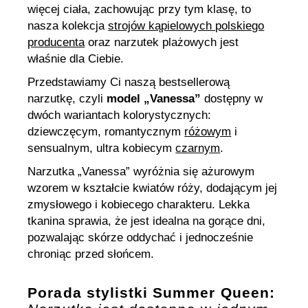
więcej ciała, zachowując przy tym klasę, to
nasza kolekcja
strojów kąpielowych polskiego
producenta
oraz narzutek plażowych jest
właśnie dla Ciebie.
Przedstawiamy Ci naszą bestsellerową
narzutkę, czyli
model „Vanessa”
dostępny w
dwóch wariantach kolorystycznych:
dziewczęcym, romantycznym
różowym
i
sensualnym, ultra kobiecym
czarnym
.
Narzutka „Vanessa” wyróżnia się ażurowym
wzorem w kształcie kwiatów róży, dodającym jej
zmysłowego i kobiecego charakteru. Lekka
tkanina sprawia, że jest idealna na gorące dni,
pozwalając skórze oddychać i jednocześnie
chroniąc przed słońcem.
Porada stylistki Summer Queen: