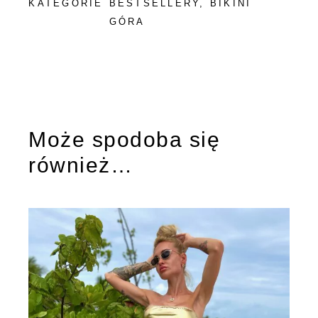
KATEGORIE
BESTSELLERY
,
BIKINI
GÓRA
Może spodoba się
również…