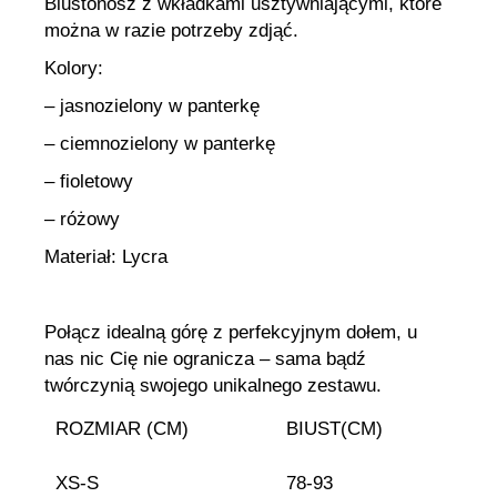
Biustonosz z wkładkami usztywniającymi, które
można w razie potrzeby zdjąć.
Kolory:
– jasnozielony w panterkę
– ciemnozielony w panterkę
– fioletowy
– różowy
Materiał: Lycra
Połącz idealną górę z perfekcyjnym dołem, u
nas nic Cię nie ogranicza – sama bądź
twórczynią swojego unikalnego zestawu.
ROZMIAR (CM)
BIUST(CM)
XS-S
78-93