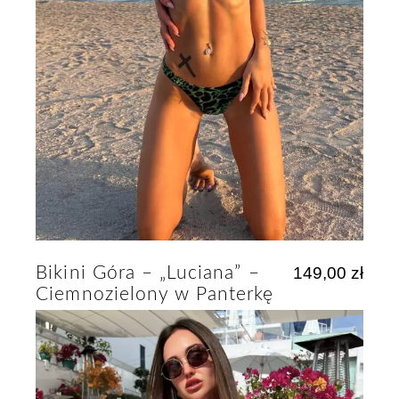
Bikini Góra – „Luciana” –
149,00
zł
Ciemnozielony w Panterkę