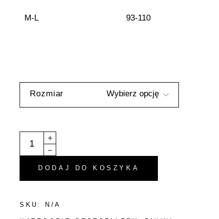
M-L
93-110
Rozmiar
Bikini Góra - "Luciana" - Różowy quantity
DODAJ DO KOSZYKA
SKU:
N/A