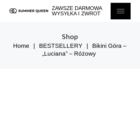
Skip
to
ZAWSZE DARMOWA
the
WYSYŁKA I ZWROT
content
Shop
Home
BESTSELLERY
Bikini Góra –
„Luciana” – Różowy