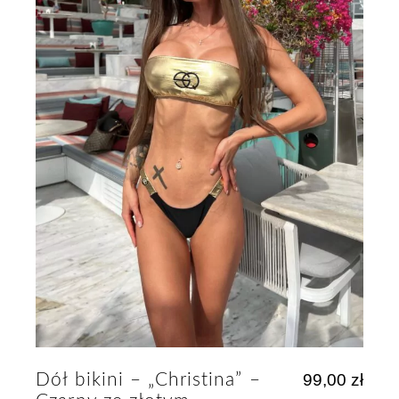
Dół bikini – „Christina” –
99,00
zł