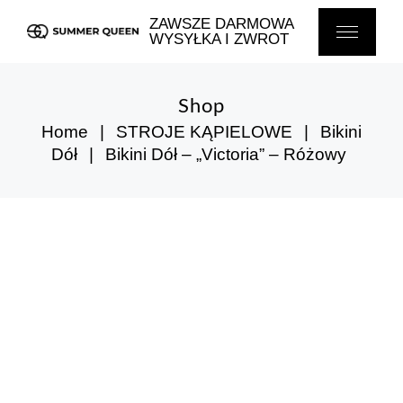
Skip
to
ZAWSZE DARMOWA
the
WYSYŁKA I ZWROT
content
Shop
Home
STROJE KĄPIELOWE
Bikini
Dół
Bikini Dół – „Victoria” – Różowy