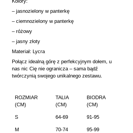
Kolory:
– jasnozielony w panterkę
– ciemnozielony w panterkę
– różowy
– jasny złoty
Materiał: Lycra
Połącz idealną górę z perfekcyjnym dołem, u
nas nic Cię nie ogranicza – sama bądź
twórczynią swojego unikalnego zestawu.
ROZMIAR
TALIA
BIODRA
(CM)
(CM)
(CM)
S
64-69
91-95
M
70-74
95-99