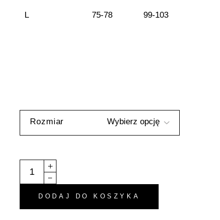
L
75-78
99-103
Rozmiar
Bikini Dół - "Victoria" - Różowy quantity
DODAJ DO KOSZYKA