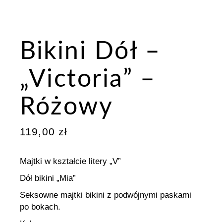
Bikini Dół –
„Victoria” –
Różowy
119,00
zł
Majtki w kształcie litery „V”
Dół bikini „Mia”
Seksowne majtki bikini z podwójnymi paskami
po bokach.