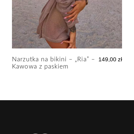
Narzutka na bikini – „Ria” –
149,00
zł
Kawowa z paskiem