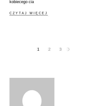
kobiecego cia
CZYTAJ WIĘCEJ
Stronicowanie
1
2
3
wpisów