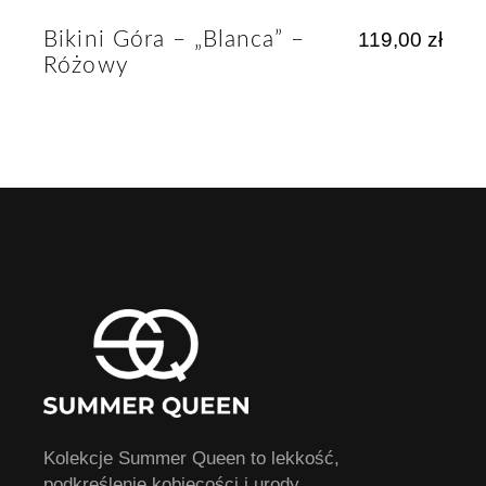
Bikini Góra – „Blanca” –
119,00
zł
Różowy
Kolekcje Summer Queen to lekkość,
podkreślenie kobiecości i urody.