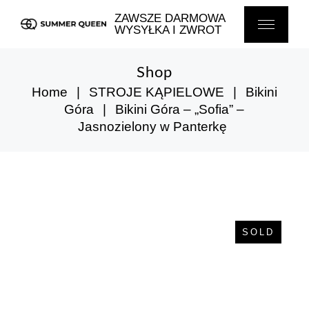
Skip
to
ZAWSZE DARMOWA
the
WYSYŁKA I ZWROT
content
Shop
Home
STROJE KĄPIELOWE
Bikini
Góra
Bikini Góra – „Sofia” –
Jasnozielony w Panterkę
SOLD