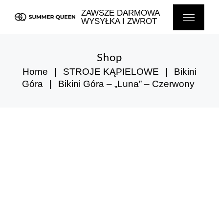
Skip
to
ZAWSZE DARMOWA
the
WYSYŁKA I ZWROT
content
Shop
Home
STROJE KĄPIELOWE
Bikini
Góra
Bikini Góra – „Luna” – Czerwony