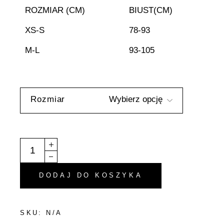
ROZMIAR (CM)
BIUST(CM)
XS-S
78-93
M-L
93-105
Rozmiar
Bikini Góra - "Luna" - Czerwony quantity
DODAJ DO KOSZYKA
SKU:
N/A