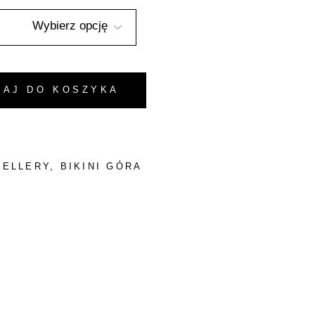
- Czarny quantity
DAJ DO KOSZYKA
SELLERY
,
BIKINI GÓRA