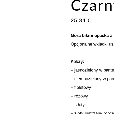
Czarn
25,34
€
Góra bikini opaska 
Opcjonalne wkładki us
Kolory:
– jasnozielony w pant
– ciemnozielony w pan
– fioletowy
– różowy
– złoty
– złoty lustrzany (opcj