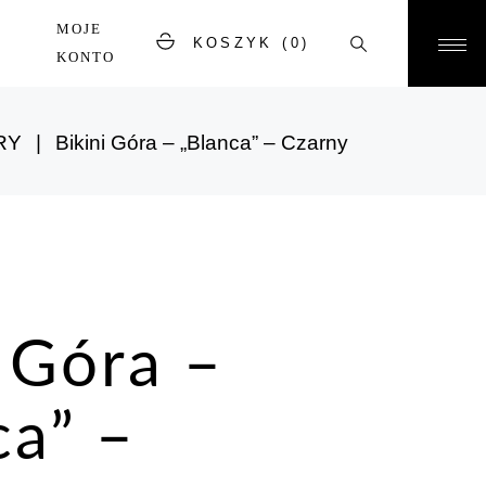
MOJE
KOSZYK
(0)
KONTO
RY
Bikini Góra – „Blanca” – Czarny
i Góra –
ca” –