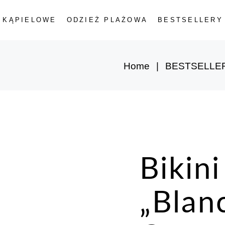
 KĄPIELOWE
ODZIEŻ PLAŻOWA
BESTSELLERY
Kostiumy
Jednoczęściowe
Bikini Góra
Bikini Dół
Home
BESTSELLE
ściowe
a
Bikin
„Blan