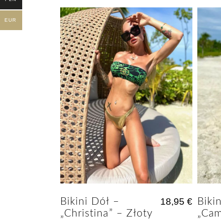
EUR
Bikini Dół –
18,95
€
Biki
„Christina” – Złoty
„Cam