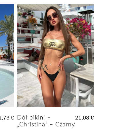
1,73
€
Dół bikini –
21,08
€
„Christina” – Czarny