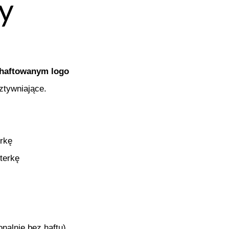
y
z haftowanym logo
ztywniające.
erkę
terkę
onalnie bez haftu)