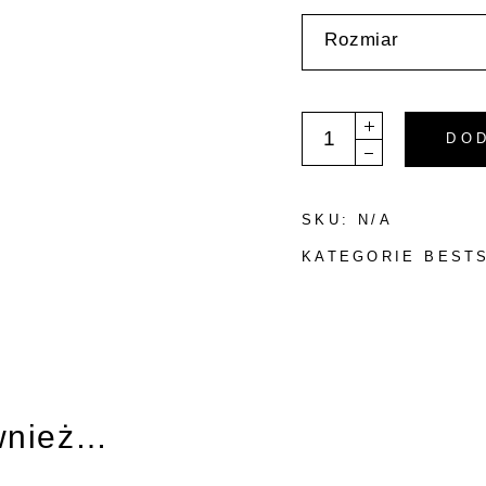
Rozmiar
Bikini Góra - "Blanca" 
DO
SKU:
N/A
KATEGORIE
BEST
wnież…