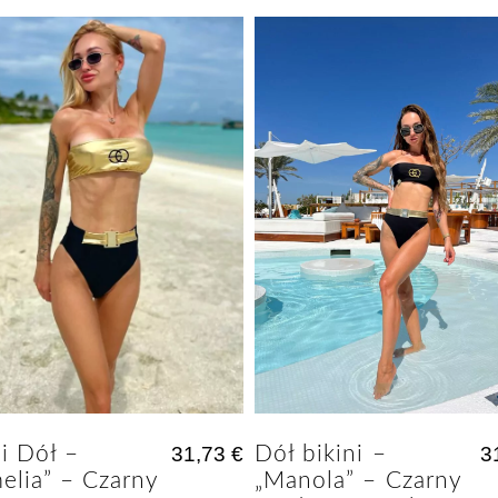
Dół bikini –
3
ni Dół –
31,73
€
„Manola” – Czarny
elia” – Czarny