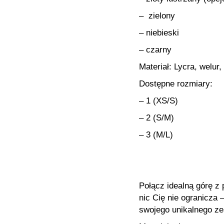
– zielony
– niebieski
– czarny
Materiał: Lycra, welur,
Dostępne rozmiary:
– 1 (XS/S)
– 2 (S/M)
– 3 (M/L)
Połącz idealną górę z
nic Cię nie ogranicza
swojego unikalnego ze