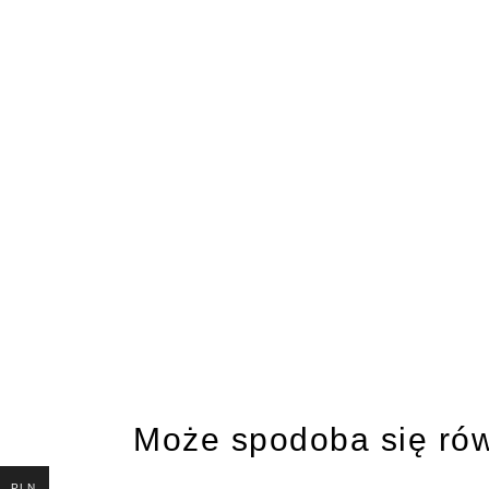
Może spodoba się ró
PLN