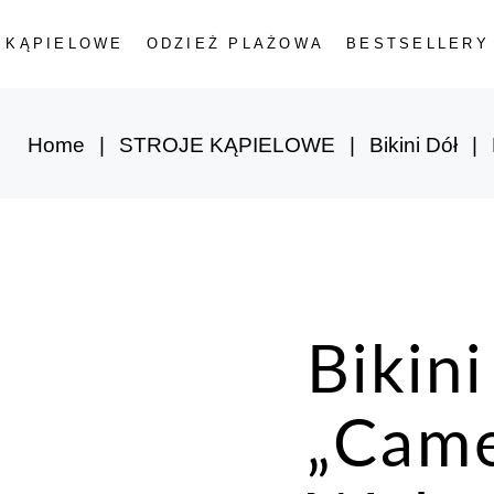
 KĄPIELOWE
ODZIEŻ PLAŻOWA
BESTSELLERY
Kostiumy
Jednoczęściowe
Bikini Góra
Home
STROJE KĄPIELOWE
Bikini Dół
Bikini Dół
ściowe
a
Bikin
„Came