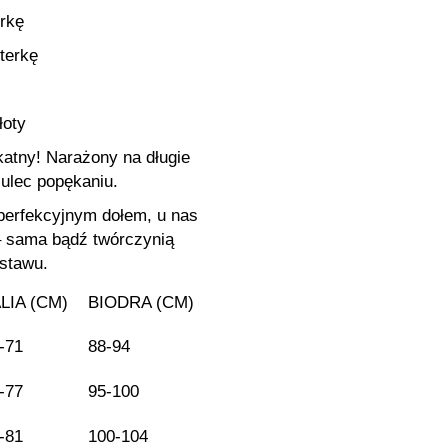
erkę
terkę
łoty
ikatny! Narażony na długie
ulec popękaniu.
 perfekcyjnym dołem, u nas
 – sama bądź twórczynią
stawu.
LIA (CM)
BIODRA (CM)
-71
88-94
-77
95-100
-81
100-104