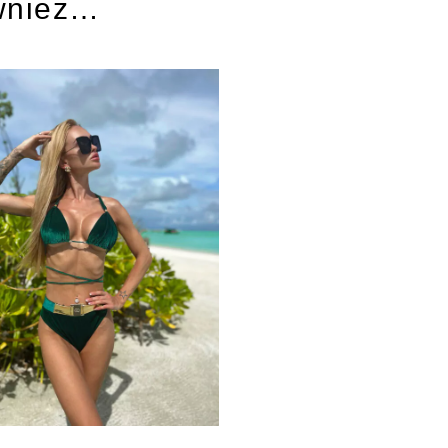
wnież…