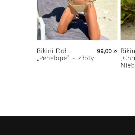
Bikini Dół –
99,00
zł
Biki
„Penelope” – Złoty
„Chr
Nieb