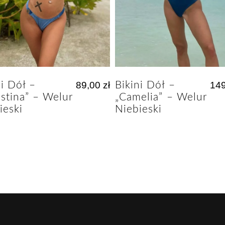
ni Dół –
89,00
zł
Bikini Dół –
14
istina” – Welur
„Camelia” – Welur
ieski
Niebieski