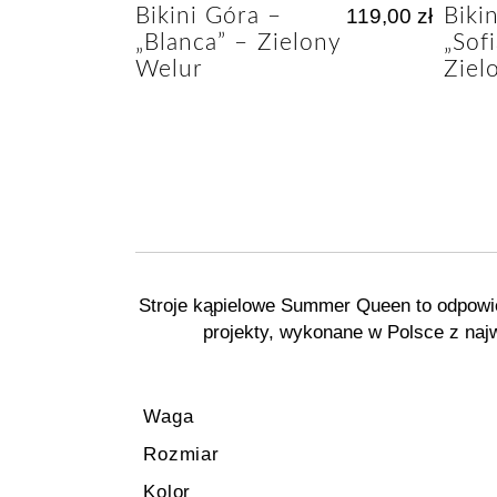
Bikini Góra –
119,00
zł
Biki
„Blanca” – Zielony
„Sof
Welur
Ziel
Stroje kąpielowe Summer Queen to odpowie
projekty, wykonane w Polsce z naj
Waga
Rozmiar
Kolor