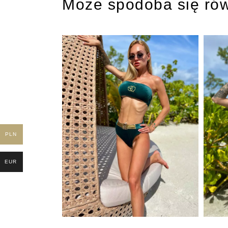
Może spodoba się ró
PLN
EUR