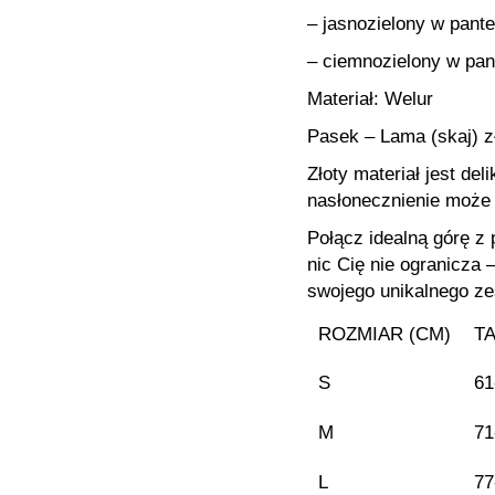
– jasnozielony w pant
– ciemnozielony w pan
Materiał: Welur
Pasek – Lama (skaj) z
Złoty materiał jest del
nasłonecznienie może 
Połącz idealną górę z
nic Cię nie ogranicza
swojego unikalnego ze
ROZMIAR (CM)
TA
S
61
M
71
L
77