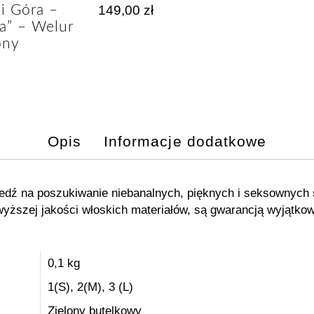
ni Góra –
149,00
zł
ia” – Welur
ony
Opis
Informacje dodatkowe
dź na poszukiwanie niebanalnych, pięknych i seksownych s
wyższej jakości włoskich materiałów, są gwarancją wyjątko
0,1 kg
1(S), 2(M), 3 (L)
Zielony butelkowy