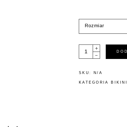
Rozmiar
Bikini Dół - "Camelia" 
DO
SKU:
N/A
KATEGORIA
BIKIN