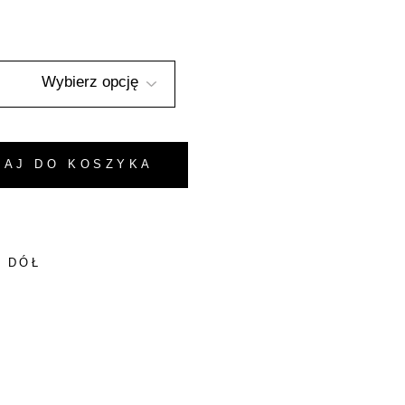
Instagram
Facebook
- Welur Zielony quantity
DAJ DO KOSZYKA
I DÓŁ