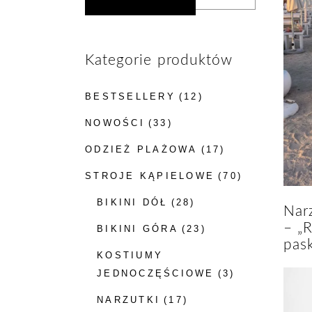
Kategorie produktów
BESTSELLERY
(12)
NOWOŚCI
(33)
ODZIEŻ PLAŻOWA
(17)
STROJE KĄPIELOWE
(70)
BIKINI DÓŁ
(28)
Narz
– „R
BIKINI GÓRA
(23)
pas
KOSTIUMY
JEDNOCZĘŚCIOWE
(3)
NARZUTKI
(17)