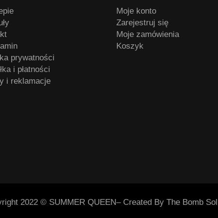
epie
Moje konto
uły
Zarejestruj się
kt
Moje zamówienia
lamin
Koszyk
yka prywatności
ka i płatności
y i reklamacje
yright 2022 © SUMMER QUEEN– Created By The Bomb Solu