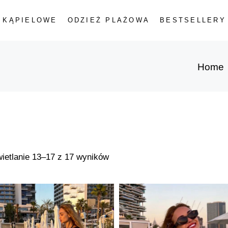
 KĄPIELOWE
ODZIEŻ PLAŻOWA
BESTSELLERY
Kostiumy
Jednoczęściowe
Bikini Góra
Bikini Dół
Home
ściowe
a
Posortowane
ietlanie 13–17 z 17 wyników
według
najnowszych