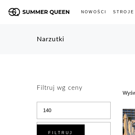
Skip
to
the
NOWOŚCI
STROJE
content
Kostiumy
Narzutki
Jednoczę
Bikini Gór
Bikini Dół
Filtruj wg ceny
Wyśw
Cena
Cena
min.
maks.
FILTRUJ