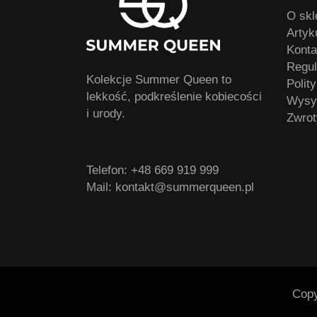
O skl
Artyk
Konta
Regu
Kolekcje Summer Queen to
Polit
lekkość, podkreślenie kobiecości
Wysył
i urody.
Zwrot
Telefon:
+48 669 919 999
Mail:
kontakt@summerqueen.pl
Cop